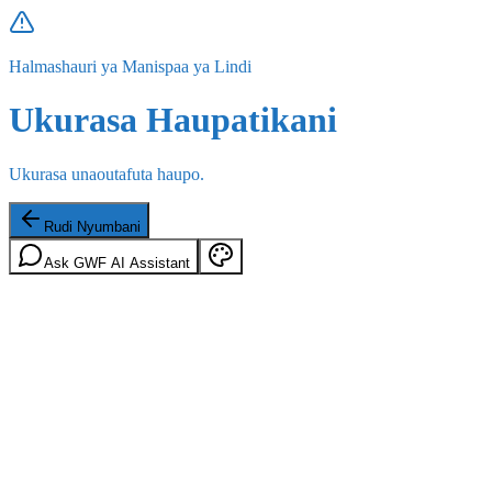
Halmashauri ya Manispaa ya Lindi
Ukurasa Haupatikani
Ukurasa unaoutafuta haupo.
Rudi Nyumbani
Ask GWF AI Assistant