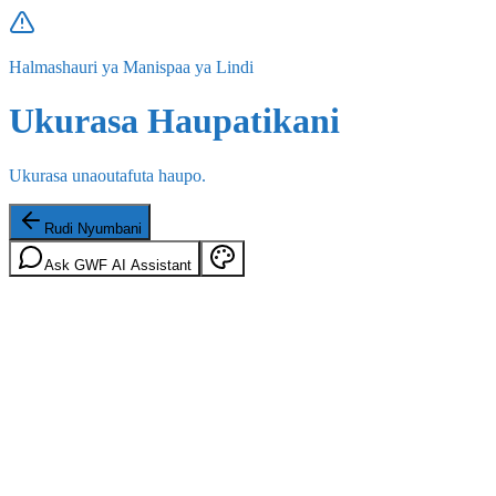
Halmashauri ya Manispaa ya Lindi
Ukurasa Haupatikani
Ukurasa unaoutafuta haupo.
Rudi Nyumbani
Ask GWF AI Assistant