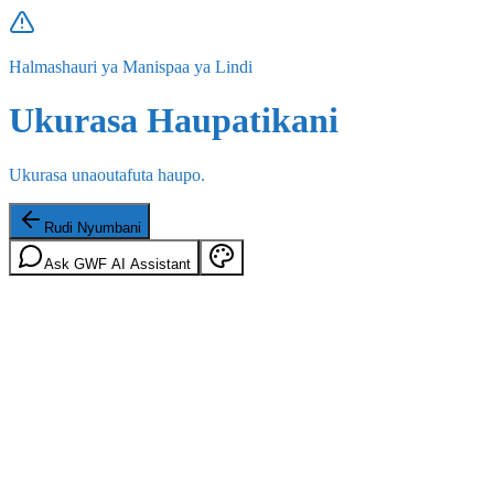
Halmashauri ya Manispaa ya Lindi
Ukurasa Haupatikani
Ukurasa unaoutafuta haupo.
Rudi Nyumbani
Ask GWF AI Assistant