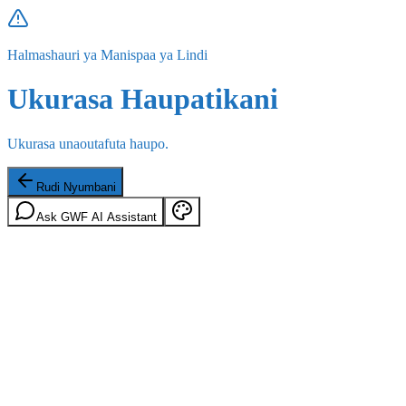
Halmashauri ya Manispaa ya Lindi
Ukurasa Haupatikani
Ukurasa unaoutafuta haupo.
Rudi Nyumbani
Ask GWF AI Assistant