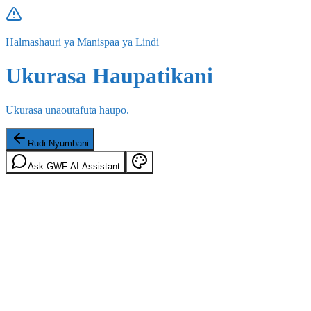
Halmashauri ya Manispaa ya Lindi
Ukurasa Haupatikani
Ukurasa unaoutafuta haupo.
Rudi Nyumbani
Ask GWF AI Assistant