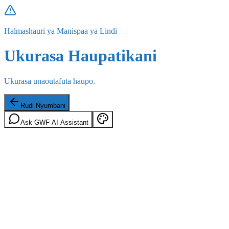
Halmashauri ya Manispaa ya Lindi
Ukurasa Haupatikani
Ukurasa unaoutafuta haupo.
Rudi Nyumbani
Ask GWF AI Assistant